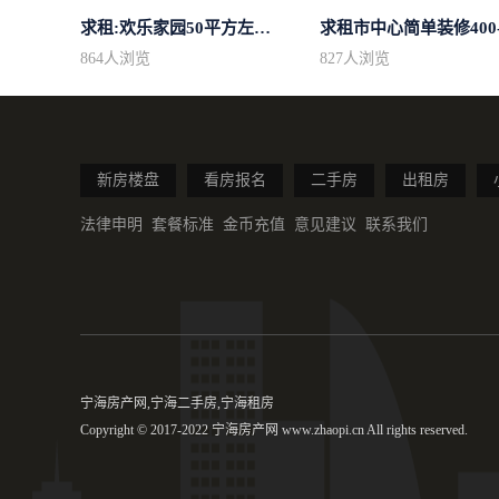
求租:欢乐家园50平方左右的单身公寓廉...
864
人浏览
827
人浏览
新房楼盘
看房报名
二手房
出租房
法律申明
套餐标准
金币充值
意见建议
联系我们
宁海房产网,宁海二手房,宁海租房
Copyright © 2017-2022 宁海房产网 www.zhaopi.cn All rights reserved.