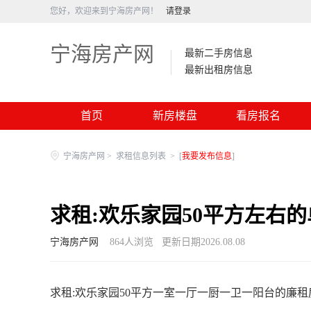
您好，欢迎来到宁海房产网！
请登录
宁海房产网
最新二手房信息
最新出租房信息
首页
新房楼盘
看房报名
宁海房产网
>
求租信息列表
>
[
我要发布信息
]
求租:欢乐家园50平方左右
宁海房产网
864
人浏览
更新日期2026.08.08
求租:欢乐家园50平方一室一厅一厨一卫一阳台的廉租