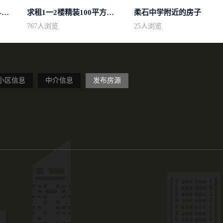
求租市中心简单装修400-500
求租1一2楼精装100平方里面基本设备不...
柔石中学附近的房子
767
人浏览
25
人浏览
小区信息
中介信息
发布房源